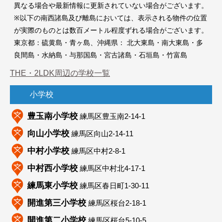
異なる場合や最新情報に更新されていない場合がございます。
※以下の南西諸島及び離島においては、表示される物件の位置
豊玉南小学校
が実際のものとは数百メートル程度ずれる場合がございます。
東京都：硫黄島・青ヶ島、沖縄県： 北大東島・南大東島・多
良間島・水納島・与那国島・宮古諸島・石垣島・竹富島
THE・2LDK周辺の学校一覧
小学校
豊玉南小学校
練馬区豊玉南2-14-1
向山小学校
練馬区向山2-14-11
中村小学校
練馬区中村2-8-1
中村西小学校
練馬区中村北4-17-1
練馬東小学校
練馬区春日町1-30-11
開進第三小学校
練馬区桜台2-18-1
開進第二小学校
練馬区桜台5-10-5