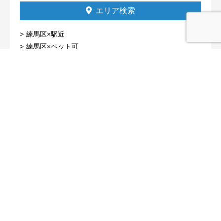
エリア検索
練馬区×駅近
練馬区×ペット可
練馬区×1LDK
練馬区×ファミリー
練馬区×一人暮らし
板橋区×駅近
板橋区×ペット可
板橋区×1LDK
板橋区×ファミリー
板橋区×一人暮らし
武蔵野市×駅近
武蔵野市×ペット可
武蔵野市×1LDK
武蔵野市×ファミリー
武蔵野市×一人暮らし