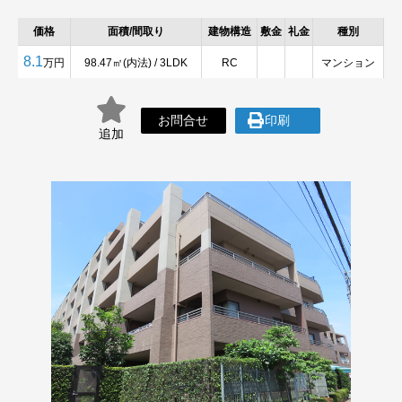
価格
面積/間取り
建物構造
敷金
礼金
種別
8.1
万円
98.47㎡(内法) / 3LDK
RC
マンション
お問合せ
印刷
追加