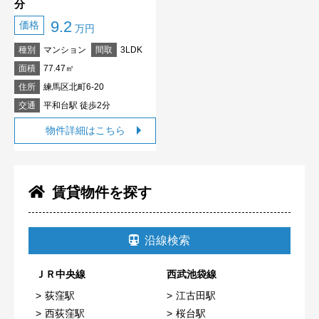
分
9.2
価格
万円
種別
マンション
間取
3LDK
面積
77.47㎡
住所
練馬区北町6-20
交通
平和台駅 徒歩2分
物件詳細はこちら
賃貸物件を探す
沿線検索
ＪＲ中央線
西武池袋線
荻窪駅
江古田駅
西荻窪駅
桜台駅