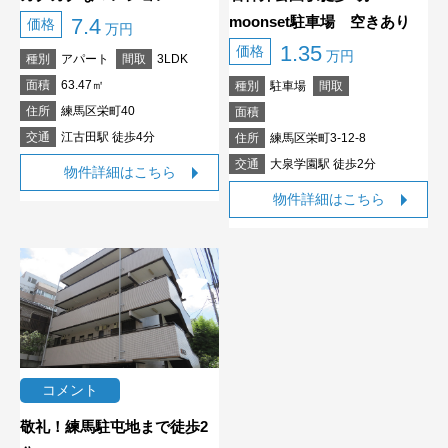
moonset駐車場 空きあり
7.4
価格
万円
1.35
価格
万円
種別
アパート
間取
3LDK
面積
63.47㎡
種別
駐車場
間取
住所
練馬区栄町40
面積
交通
江古田駅 徒歩4分
住所
練馬区栄町3-12-8
交通
大泉学園駅 徒歩2分
物件詳細はこちら
物件詳細はこちら
コメント
敬礼！練馬駐屯地まで徒歩2