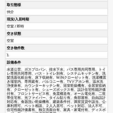
取引態様
仲介
現況/入居時期
空室 / 即時
空き状態
空室
空き物件数
1
設備条件
水道公営、ガスプロパン、排水下水、バス専用共同専用、トイ
レ専用共同専用、バス・トイレ別有、システムキッチン有、洗
髪洗面化粧台有、床下収納有、W.INクローゼット有、洗濯機置
き場室内、専用庭有、バルコニー有、TVドアホン有、温水洗
浄便座有、カウンターキッチン有、浴室乾燥機有、全居室収納
有、クローゼット有、シューズボックス有、設計住宅性能評価
付有、フロントサービス有、免震構造有、オール電化有、二世
帯住宅有、光ファイバー、タイル貼り有、角部屋有、自由設計
対応有、食器洗い乾燥機有、建築条件付、満室賃貸中該当、公
庫利用可、ペット相談、２人入居可、ペット対応、法人不可、
住宅性能評価書有、独立洗面台有、家具・家電付有、ディスポ