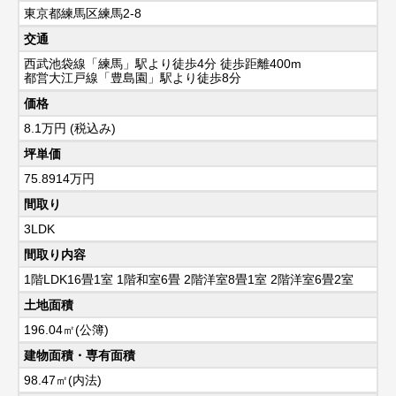
東京都練馬区練馬2-8
交通
西武池袋線「練馬」駅より徒歩4分 徒歩距離400m
都営大江戸線「豊島園」駅より徒歩8分
価格
8.1
万円 (税込み)
坪単価
75.8914万円
間取り
3LDK
間取り内容
1階LDK16畳1室 1階和室6畳 2階洋室8畳1室 2階洋室6畳2室
土地面積
196.04㎡(公簿)
建物面積・専有面積
98.47㎡(内法)