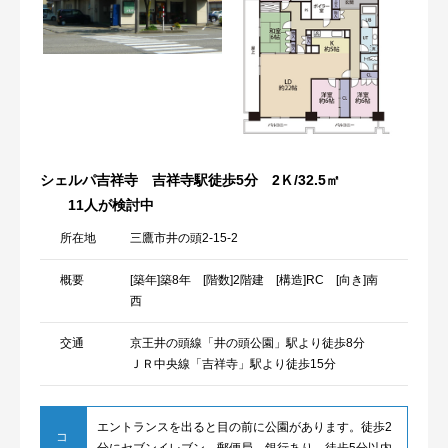
シェルパ吉祥寺 吉祥寺駅徒歩5分 2Ｋ/32.5㎡
11人が検討中
所在地
三鷹市井の頭2-15-2
概要
[築年]築8年 [階数]2階建 [構造]RC [向き]南
西
交通
京王井の頭線「井の頭公園」駅より徒歩8分
ＪＲ中央線「吉祥寺」駅より徒歩15分
エントランスを出ると目の前に公園があります。徒歩2
コ