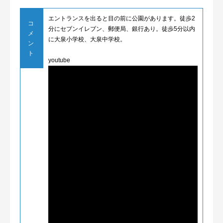
エントランスを出ると目の前に公園があります。徒歩2
コ
分にセブンイレブン、郵便局、銀行あり。徒歩5分以内
メ
に大泉小学校、大泉中学校。
ン
ト
youtube