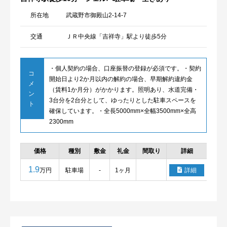
所在地
武蔵野市御殿山2-14-7
交通
ＪＲ中央線「吉祥寺」駅より徒歩5分
・個人契約の場合、口座振替の登録が必須です。・契約
コ
開始日より2か月以内の解約の場合、早期解約違約金
メ
（賃料1か月分）がかかります。照明あり、水道完備・
ン
3台分を2台分として、ゆったりとした駐車スペースを
ト
確保しています。・全長5000mm×全幅3500mm×全高
2300mm
価格
種別
敷金
礼金
間取り
詳細
お
1.9
万円
駐車場
-
1ヶ月
詳細