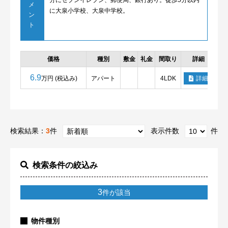
分にセブンイレブン、郵便局、銀行あり。徒歩5分以内
メ
に大泉小学校、大泉中学校。
ン
ト
価格
種別
敷金
礼金
間取り
詳細
6.9
万円 (税込み)
アパート
4LDK
詳細
検索結果：
3
件
表示件数
件
検索条件の絞込み
3
件が該当
物件種別