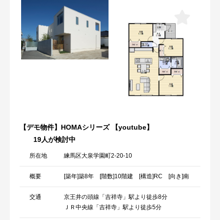
【デモ物件】HOMAシリーズ 【youtube】
19人が検討中
所在地
練馬区大泉学園町2-20-10
概要
[築年]築8年 [階数]10階建 [構造]RC [向き]南
交通
京王井の頭線「吉祥寺」駅より徒歩8分
ＪＲ中央線「吉祥寺」駅より徒歩5分