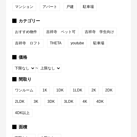
マンション
アパート
戸建
駐車場
カテゴリー
おすすめ物件
吉祥寺 ペット可
吉祥寺 学生向け
吉祥寺 ロフト
THETA
youtube
駐車場
価格
~
間取り
ワンルーム
1K
1DK
1LDK
2K
2DK
2LDK
3K
3DK
3LDK
4K
4DK
4DK以上
面積