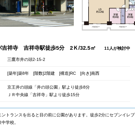
吉祥寺 吉祥寺駅徒歩5分 2Ｋ/32.5㎡
11人が検討中
三鷹市井の頭2-15-2
[築年]築8年 [階数]2階建 [構造]RC [向き]南西
京王井の頭線「井の頭公園」駅より徒歩8分
ＪＲ中央線「吉祥寺」駅より徒歩15分
エントランスを出ると目の前に公園があります。徒歩2分にセブンイレブ
泉中学校。