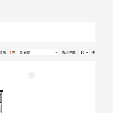
結果：
1
件
表示件数
件