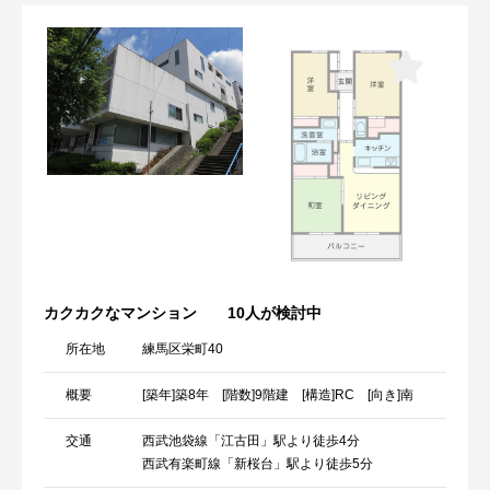
カクカクなマンション
10人が検討中
所在地
練馬区栄町40
概要
[築年]築8年 [階数]9階建 [構造]RC [向き]南
交通
西武池袋線「江古田」駅より徒歩4分
西武有楽町線「新桜台」駅より徒歩5分