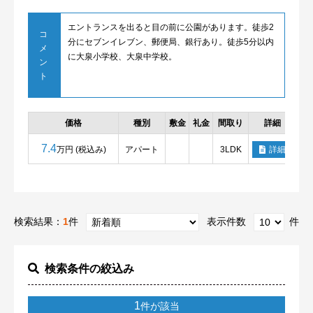
エントランスを出ると目の前に公園があります。徒歩2
コ
分にセブンイレブン、郵便局、銀行あり。徒歩5分以内
メ
に大泉小学校、大泉中学校。
ン
ト
価格
種別
敷金
礼金
間取り
詳細
7.4
万円 (税込み)
アパート
3LDK
詳細
検索結果：
1
件
表示件数
件
検索条件の絞込み
1
件が該当