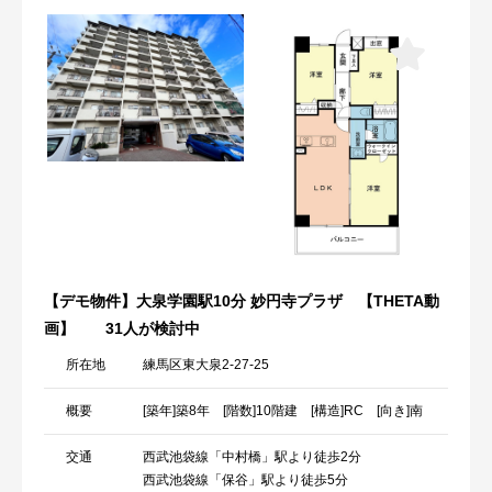
【デモ物件】大泉学園駅10分 妙円寺プラザ 【THETA動
画】
31人が検討中
所在地
練馬区東大泉2-27-25
概要
[築年]築8年 [階数]10階建 [構造]RC [向き]南
交通
西武池袋線「中村橋」駅より徒歩2分
西武池袋線「保谷」駅より徒歩5分