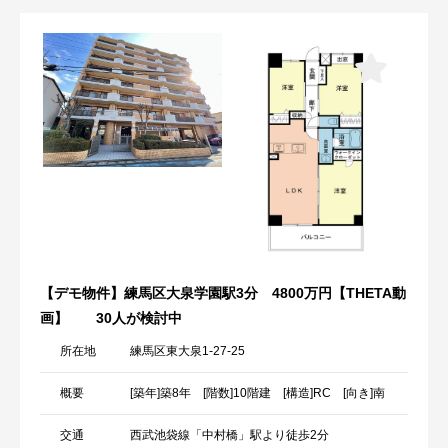
【デモ物件】練馬区大泉学園駅3分 4800万円【THETA動
画】
30人が検討中
所在地
練馬区東大泉1-27-25
概要
[築年]築8年 [階数]10階建 [構造]RC [向き]南
交通
西武池袋線「中村橋」駅より徒歩2分