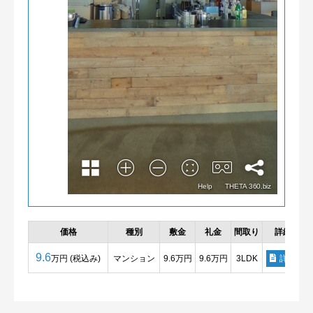
価格
種別
敷金
礼金
間取り
詳細
9.6
万円 (税込み)
マンション
9.6万円
9.6万円
3LDK
詳細