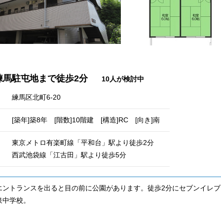
練馬駐屯地まで徒歩2分
10人が検討中
練馬区北町6-20
[築年]築8年 [階数]10階建 [構造]RC [向き]南
東京メトロ有楽町線「平和台」駅より徒歩2分
西武池袋線「江古田」駅より徒歩5分
エントランスを出ると目の前に公園があります。徒歩2分にセブンイレブ
泉中学校。