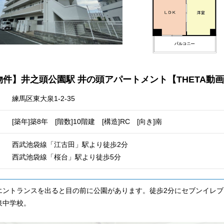
物件】井之頭公園駅 井の頭アパートメント【THETA動
練馬区東大泉1-2-35
[築年]築8年 [階数]10階建 [構造]RC [向き]南
西武池袋線「江古田」駅より徒歩2分
西武池袋線「桜台」駅より徒歩5分
エントランスを出ると目の前に公園があります。徒歩2分にセブンイレブ
泉中学校。