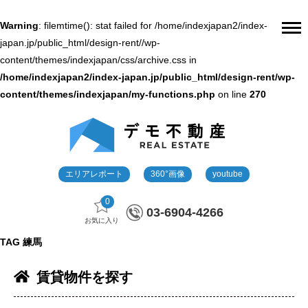
Warning
: filemtime(): stat failed for /home/indexjapan2/index-
japan.jp/public_html/design-rent//wp-
content/themes/indexjapan/css/archive.css in
/home/indexjapan2/index-japan.jp/public_html/design-rent/wp-
content/themes/indexjapan/my-functions.php
on line
270
エリアレポート
360°画像
youtube
0
03-6904-4266
お気に入り
TAG
練馬
賃貸物件を探す