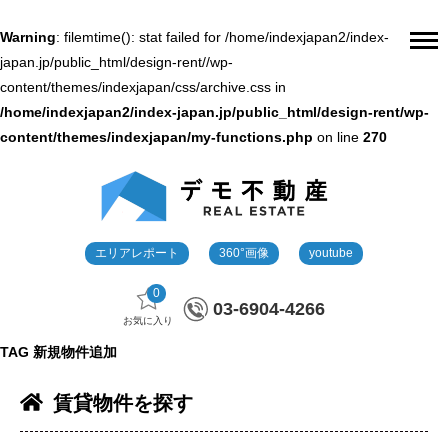
Warning
: filemtime(): stat failed for /home/indexjapan2/index-
japan.jp/public_html/design-rent//wp-
content/themes/indexjapan/css/archive.css in
/home/indexjapan2/index-japan.jp/public_html/design-rent/wp-
content/themes/indexjapan/my-functions.php
on line
270
エリアレポート
360°画像
youtube
0
03-6904-4266
お気に入り
TAG
新規物件追加
賃貸物件を探す