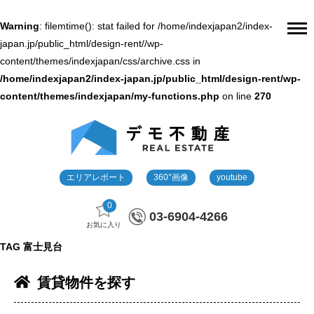
Warning
: filemtime(): stat failed for /home/indexjapan2/index-
japan.jp/public_html/design-rent//wp-
content/themes/indexjapan/css/archive.css in
/home/indexjapan2/index-japan.jp/public_html/design-rent/wp-
content/themes/indexjapan/my-functions.php
on line
270
エリアレポート
360°画像
youtube
0
03-6904-4266
お気に入り
TAG
富士見台
賃貸物件を探す