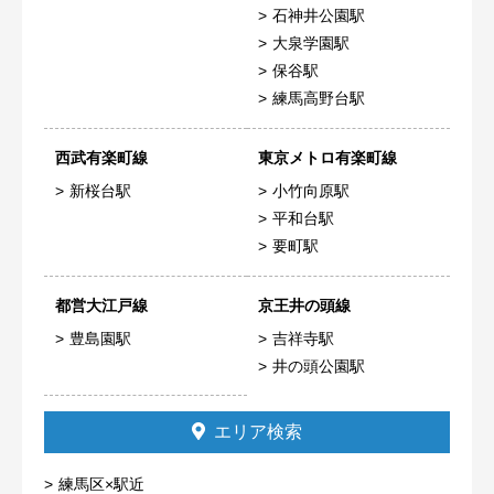
石神井公園駅
大泉学園駅
保谷駅
練馬高野台駅
西武有楽町線
東京メトロ有楽町線
新桜台駅
小竹向原駅
平和台駅
要町駅
都営大江戸線
京王井の頭線
豊島園駅
吉祥寺駅
井の頭公園駅
エリア検索
練馬区×駅近