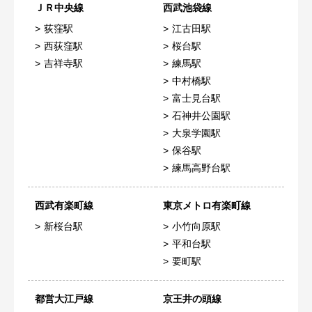
ＪＲ中央線
西武池袋線
荻窪駅
江古田駅
西荻窪駅
桜台駅
吉祥寺駅
練馬駅
中村橋駅
富士見台駅
石神井公園駅
大泉学園駅
保谷駅
練馬高野台駅
西武有楽町線
東京メトロ有楽町線
新桜台駅
小竹向原駅
平和台駅
要町駅
都営大江戸線
京王井の頭線