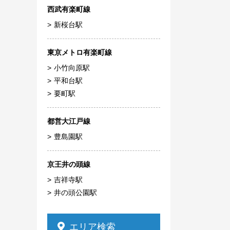
西武有楽町線
新桜台駅
東京メトロ有楽町線
小竹向原駅
平和台駅
要町駅
都営大江戸線
豊島園駅
京王井の頭線
吉祥寺駅
井の頭公園駅
エリア検索