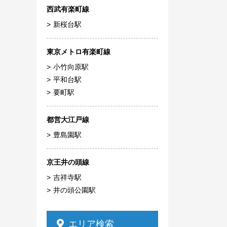
西武有楽町線
新桜台駅
東京メトロ有楽町線
小竹向原駅
平和台駅
要町駅
都営大江戸線
豊島園駅
京王井の頭線
吉祥寺駅
井の頭公園駅
エリア検索