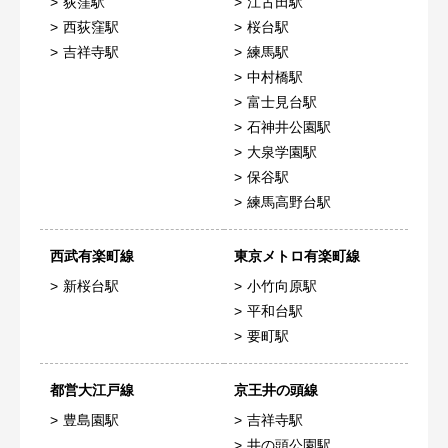
荻窪駅
江古田駅
西荻窪駅
桜台駅
吉祥寺駅
練馬駅
中村橋駅
富士見台駅
石神井公園駅
大泉学園駅
保谷駅
練馬高野台駅
西武有楽町線
東京メトロ有楽町線
新桜台駅
小竹向原駅
平和台駅
要町駅
都営大江戸線
京王井の頭線
豊島園駅
吉祥寺駅
井の頭公園駅