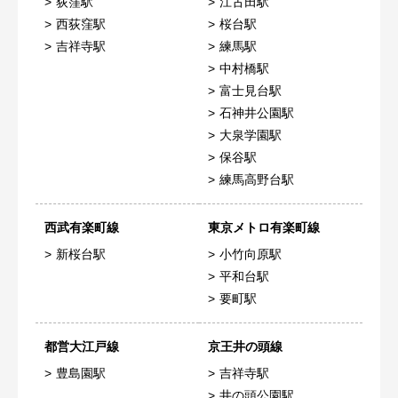
荻窪駅
江古田駅
西荻窪駅
桜台駅
吉祥寺駅
練馬駅
中村橋駅
富士見台駅
石神井公園駅
大泉学園駅
保谷駅
練馬高野台駅
西武有楽町線
東京メトロ有楽町線
新桜台駅
小竹向原駅
平和台駅
要町駅
都営大江戸線
京王井の頭線
豊島園駅
吉祥寺駅
井の頭公園駅