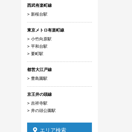
西武有楽町線
新桜台駅
東京メトロ有楽町線
小竹向原駅
平和台駅
要町駅
都営大江戸線
豊島園駅
京王井の頭線
吉祥寺駅
井の頭公園駅
エリア検索